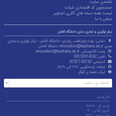
نقشه‌ی سایت
جستجوی کد اقتصادی شرکت
لیست همه دسته های گالری تصاویر
تماس با ما
مرکز نوآوری و تجاری سازی دانشگاه کاشان
نشانی:
راوند-بلوارقطب راوندی- دانشگاه کاشان - مرکز نوآوری و تجاری
سازی innovation@kashanu.ac.ir
دانشگاه کاشان
پست الکترونیکی:
innovation@kashanu.ac.ir
تلفن:
03155914242
کدپستی:
87317-53153
ساعات پاسخگویی:
۷:۳۰ الی ۱۵:۳۰
لینک نقشه ی گوگل
انتخاب وب سایت
آمار بازدید
بازدید کل :
۴۷۴۶۸
کاربران آنلاین :
۱۲
بازدید امروز :
۱۴۶۹