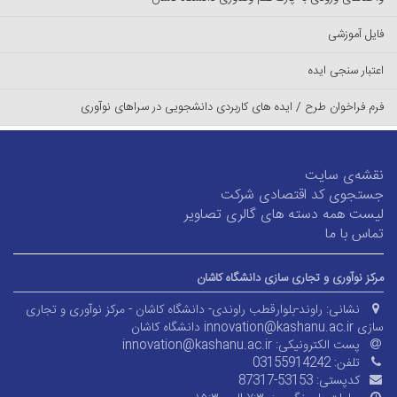
فایل آموزشی
اعتبار سنجی ایده
فرم فراخوان طرح / ایده های کاربردی دانشجویی در سراهای نوآوری
نقشه‌ی سایت
جستجوی کد اقتصادی شرکت
لیست همه دسته های گالری تصاویر
تماس با ما
مرکز نوآوری و تجاری سازی دانشگاه کاشان
نشانی:
راوند-بلوارقطب راوندی- دانشگاه کاشان - مرکز نوآوری و تجاری
سازی innovation@kashanu.ac.ir
دانشگاه کاشان
پست الکترونیکی:
innovation@kashanu.ac.ir
تلفن:
03155914242
کدپستی:
87317-53153