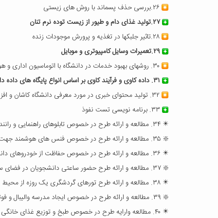
۲۶.بررسی حذف پسماند با روش های زیستی
۲۷.تولید غذای دام و طیور از زیست توده نرم تنان
۲۸.تاثیر جلبکها در تغذیه و پرورش موجودات زنده
۲۹.تعمیرات وسایل کامپیوتری و موبایل
۳۰. روشهای بهبود خدمات در دانشگاه با اتوماسیون اداری و هوش مصنوعی
۳۱. داده کاوی و فرآیند کاوی بر اساس انواع پایگاه های داده دانشگاه مانند نمرات دانشجویان، اتوماسیون اداری ، نرم افزارهای غذا و خوابگاه و ...
۳۲. تولید محتوای خبری در مورد معرفی دانشگاه کاشان و افزایش رنکینگ وب سایتها و هشتک های دانشگاه
۳۳. برنامه نویسی تست نفوذ
✴️ ۳۴. مطالعه و ارائه طرح در خصوص تابلوهای راهنمایی و رانندگی و تابلوهای راهنما و ارائه بارکدهای الکترونیکی جهت راهنمای نقشه دانشگاه
❇️ ۳۵. مطالعه و ارائه طرح در خصوص فنس های هوشمند جهت ضلع جنوبی دانشگاه جهت کاهش تردد نگهبان ها جهت کنترل ضلع جنوبی دانشگاه
✴️ ۳۶. مطالعه و ارائه طرح در خصوص حفاظت از خودروهای دانشجویان و مراجعه کنندگان دانشگاه در بیرون دانشگاه
❇️ ۳۷. مطالعه و ارائه طرح حضور ساعتی دانشجویان در فضای سبز دانشگاه جهت فعالیت در این محیط
✴️ ۳۸. مطالعه و ارائه طرح تورهای گردشگری یک روزه از محیط دانشگاه همراه با معرفی دانشگاه وارائه خدمات تفریحی و آموزشی به مردم منطقه
❇️ ۳۹. مطالعه و ارائه طرح در خصوص ایجاد مدرسه والیبال و فوتبال و ارائه خدمت به مردم منطقه
✴️ ۴۰. مطالعه وارایه طرح در خصوص طبخ و توزیع غذای خانگی در روز های آخر هفته در خوابگاه ها