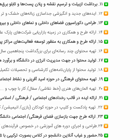
۱۱. برداشت ازبیلت و ترسیم نقشه و پلان پست‌ها و تابلو برق‌ها و خطوط انتقال و پلاک‌گذاری.
۱۲. ایده‌های جدید و انگیزشی جداسازی زباله‌های خشک و تر در خوابگاه‌ها.
۱۳. طراحی دکوراسیون فضاهای داخلی و نماهای داخلی و بیرونی ساختمان‌های دانشگاه.
۱۴. ارائه طرح و همکاری در زمینه بازاریابی شرکت‌های پارک علم و فناوری دانشگاه.
۱۵. ارائه طرح و همکاری به منظور توسعه فعالیت‌های مراکز پیش رشد و رشد ذیل پارک علم و فناوری دانشگاه.
۱۶. تهیه محتوای چند رسانه‌ای برای بزرگداشت پنجاهمین سال تاسیس دانشگاه کاشان.
۱۷. تولید محتوا در جهت مدیریت انرژی در دانشگاه و برآورد هزینه و منافع حاصل از پیاده‌سازی طرح‌ها.
۱۸. تولید محتوا از پایان‌نامه‌های کارشناسی و تحصیلات تکمیلی دانشگاه در قالب موشن‌گرافی، پویا نمایی، انیمیشن، پادکست و ...
۱۹. تهیه محتوای فرهنگی در حوزه امید آفرینی و نشاط اجتماعی.
۲۰. تهیه المان‌های هنری (خط نقاشی/ سفال/ کار با چوب و ...) در حوزه هویت ایرانی – اسلامی.
۲۱. ارائه ایده در قالب رخدادهای اجتماعی / فرهنگی / اسلامی.
۲۲. تهیه پادکست و کلیپ در حوزه کودکان (بازی/ انیمیشن/ کتاب داستان).
۲۳. ارائه طرح جهت بازسازی فضای فرهنگی/ اجتماعی دانشگاه.
۲۴.طراحی و اجرای دوره های آموزشی در خصوص فرآیندهای گلخانه و نهال و گیاهان فضای سبز. ( افراد می توانند برای دوره های آموزشی طرحها ثبت نام فردی کنند پس از دوره ها گروه بندی انجام خواهد شد).
۲۵.حضور و غیاب آنلاین دانشجو در کلاس بصورت ترکیبی با gps یا sim کارت موبایل همه و عکس برخی از انها