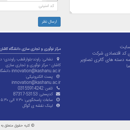
ارسال نظر
سایت
مرکز نوآوری و تجاری سازی دانشگاه کاشان
کد اقتصادی شرکت
 دسته های گالری تصاویر
نشانی:
راوند-بلوارقطب راوندی- د
کاشان - مرکز نوآوری و تجاری سازی
ا
innovation@kashanu.ac.ir
دانشگا
پست الکترونیکی:
innovation@kashanu.ac.ir
تلفن:
03155914242
کدپستی:
87317-53153
ساعات پاسخگویی:
۷:۳۰ الی ۱۵:۳۰
لینک نقشه ی گوگل
© کلیه حقوق متعلق به د